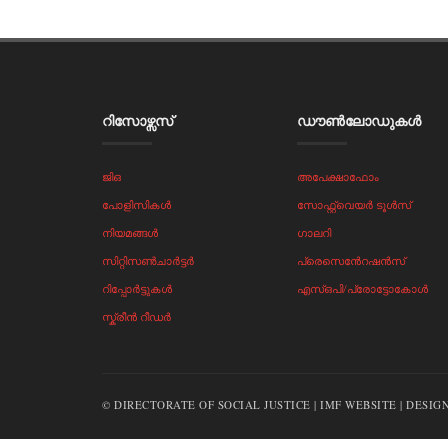
റിസോഴ്സസ്‌
ഡൗൺലോഡുകൾ
ജിഒ
അപേക്ഷാഫോം
പോളിസികൾ
സോഫ്റ്റ്‌വെയർ ടൂൾസ്
നിയമങ്ങൾ
ഗാലറി
സിറ്റിസൺചാർട്ടർ
പ്രെസെൻേറഷൻസ്
റിപ്പോർട്ടുകൾ
എസ്ഒപി/പ്രോട്ടോകോൾ
സ്ക്രീൻ റീഡർ
© DIRECTORATE OF SOCIAL JUSTICE | IMF WEBSITE | DES