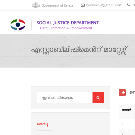
swdkerala@gmail.com
+9
എസ്റ്റാബ്ലിഷ്‌മെൻറ് മാറ്റേഴ്സ്
സെർ
നമ്പർ
മെനു
1
2