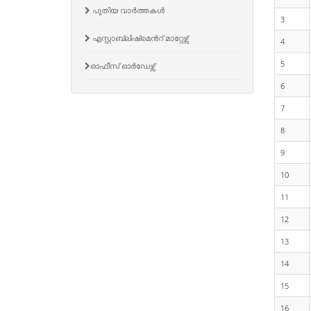
പുതിയ വാർത്തകൾ
3
എസ്റ്റാബ്ലിഷ്‌മെൻറ് മാറ്റേഴ്സ്
4
5
ഓഫീസ് ഓർഡേഴ്സ്
6
7
8
9
10
11
12
13
14
15
16