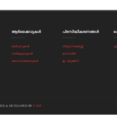
ആർക്കൈവുകൾ
പ്രസിദ്ധീകരണങ്ങൾ
ഹ
ഓർഡറുകൾ
ന്യൂസ് ലെറ്റേഴ്സ്
എ
സർക്കുലറുകൾ
മാഗസിൻ
ഗൈഡ് ലൈനുകൾ
ഇ -ബുക്ക്സ്
IGNED & DEVELOPED BY
C-DIT