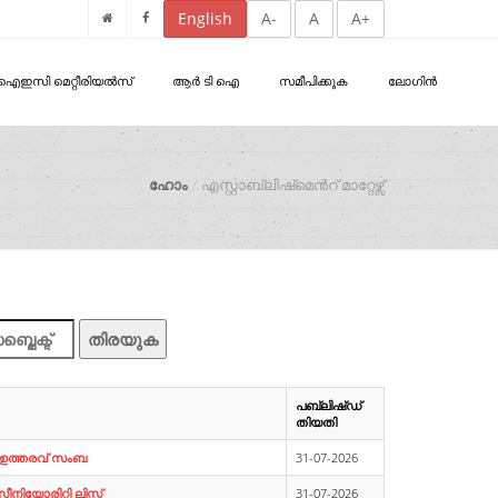
English
A-
A
A+
ഐഇസി മെറ്റീരിയൽസ്
ആർ ടി ഐ
സമീപിക്കുക
ലോഗിൻ
ഹോം
എസ്റ്റാബ്ലിഷ്‌മെൻറ് മാറ്റേഴ്സ്
തിരയുക
പബ്ലിഷ്ഡ്
തിയതി
റം ഉത്തരവ് സംബ
31-07-2026
യോരിറ്റി ലിസ്റ്റ്
31-07-2026