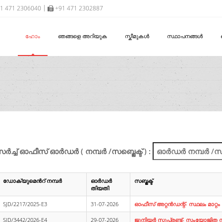
1 471 2306040
+91 471 2302887
ഹോം
ഞങ്ങളെ അറിയുക
സ്കീമുകൾ
സ്ഥാപനങ്ങൾ
ച്ച് ഓഫീസ് ഓർഡർ ( നമ്പർ /സബ്ജെക്ട് ) :
ഡോക്യുമെൻറ് നമ്പർ
ഓർഡർ
സബ്ജക്ട്
തിയതി
SJD/2217/2025-E3
31-07-2026
ഓഫീസ് അറ്റന്‍ഡന്റ്- സ്ഥലം മാറ്
SJD/3442/2026-E4
29-07-2026
ജൂനിയര്‍ സൂപ്രണ്ട്- സംയോജിത സീനി