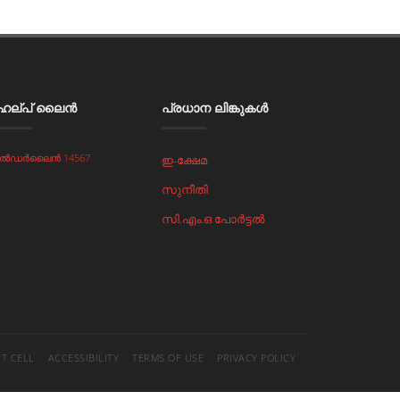
െല്പ് ലൈൻ
പ്രധാന ലിങ്കുകള്‍
ൽഡർലൈൻ 14567
ഇ-ക്ഷേമ
സുനീതി
സി.എം.ഒ പോര്‍ട്ടല്‍
IT CELL
ACCESSIBILITY
TERMS OF USE
PRIVACY POLICY