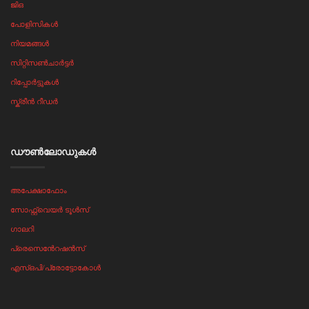
ജിഒ
പോളിസികൾ
നിയമങ്ങൾ
സിറ്റിസൺചാർട്ടർ
റിപ്പോർട്ടുകൾ
സ്ക്രീൻ റീഡർ
ഡൗൺലോഡുകൾ
അപേക്ഷാഫോം
സോഫ്റ്റ്‌വെയർ ടൂൾസ്
ഗാലറി
പ്രെസെൻേറഷൻസ്
എസ്ഒപി/പ്രോട്ടോകോൾ