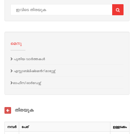
മെനു
പുതിയ വാർത്തകൾ
എസ്റ്റാബ്ലിഷ്‌മെൻറ് മാറ്റേഴ്സ്
ഓഫീസ് ഓർഡേഴ്സ്
തിരയുക
നമ്പർ
പേര്
ഉള്ളടക്കം