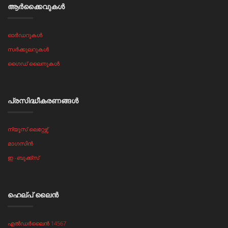
ആർക്കൈവുകൾ
ഓർഡറുകൾ
സർക്കുലറുകൾ
ഗൈഡ് ലൈനുകൾ
പ്രസിദ്ധീകരണങ്ങൾ
ന്യൂസ് ലെറ്റേഴ്സ്
മാഗസിൻ
ഇ -ബുക്ക്സ്
ഹെല്പ് ലൈൻ
എൽഡർലൈൻ 14567