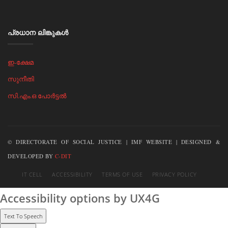
പ്രധാന ലിങ്കുകള്‍
ഇ-ക്ഷേമ
സുനീതി
സി.എം.ഒ പോര്‍ട്ടല്‍
© DIRECTORATE OF SOCIAL JUSTICE | IMF WEBSITE | DESIGNED &
DEVELOPED BY
C-DIT
IT CELL
ACCESSIBILITY
TERMS OF USE
PRIVACY POLICY
Accessibility options by UX4G
Text To Speech