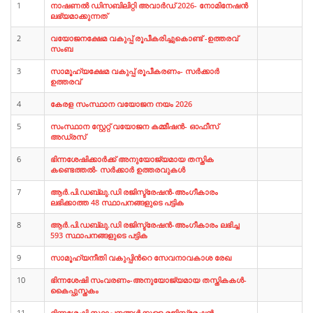
1
നാഷണല്‍ ഡിസബിലിറ്റി അവാര്‍ഡ്‌ 2026- നോമിനേഷന്‍
ലഭ്യമാക്കുന്നത്
2
വയോജനക്ഷേമ വകുപ്പ് രൂപീകരിച്ചുകൊണ്ട്‌ -ഉത്തരവ്
സംബ
3
സാമൂഹ്യക്ഷേമ വകുപ്പ് രൂപീകരണം- സര്‍ക്കാര്‍
ഉത്തരവ്
4
കേരള സംസ്ഥാന വയോജന നയം 2026
5
സംസ്ഥാന സ്റ്റേറ്റ് വയോജന കമ്മീഷന്‍- ഓഫീസ്
അഡ്രസ്‌
6
ഭിന്നശേഷിക്കാര്‍ക്ക് അനുയോജ്യമായ തസ്തിക
കണ്ടെത്തല്‍- സര്‍ക്കാര്‍ ഉത്തരവുകള്‍
7
ആര്‍.പി.ഡബ്ലു.ഡി രജിസ്ട്രേഷന്‍-അംഗീകാരം
ലഭിക്കാത്ത 48 സ്ഥാപനങ്ങളുടെ പട്ടിക
8
ആര്‍.പി.ഡബ്ലു.ഡി രജിസ്ട്രേഷന്‍-അംഗീകാരം ലഭിച്ച
593 സ്ഥാപനങ്ങളുടെ പട്ടിക
9
സാമൂഹ്യനീതി വകുപ്പിന്‍റെ സേവനാവകാശ രേഖ
10
ഭിന്നശേഷി സംവരണം-അനുയോജ്യമായ തസ്തികകള്‍-
കൈപ്പുസ്തകം
11
ഭിന്നശേഷി സ്ഥാപനങ്ങള്‍ക്കുള്ള രജിസ്ട്രേഷന്‍-