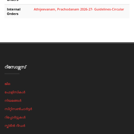
Internal
Athijeevanam, Prachodanam 2026-27- Guidelines-Circular
Orders
റിസോഴ്സസ്‌
ജിഒ
പോളിസികൾ
നിയമങ്ങൾ
സിറ്റിസൺചാർട്ടർ
റിപ്പോർട്ടുകൾ
സ്ക്രീൻ റീഡർ