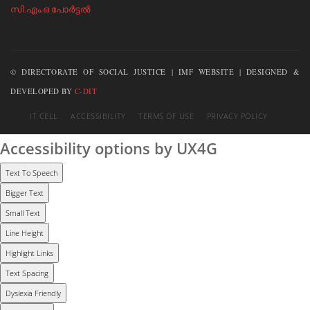
സി.എം.ഒ പോര്‍ട്ടല്‍
© DIRECTORATE OF SOCIAL JUSTICE | IMF WEBSITE | DESIGNED &
DEVELOPED BY
C-DIT
IT CELL
ACCESSIBILITY
TERMS OF USE
PRIVACY POLICY
Accessibility options by UX4G
Text To Speech
Bigger Text
Small Text
Line Height
Highlight Links
Text Spacing
Dyslexia Friendly