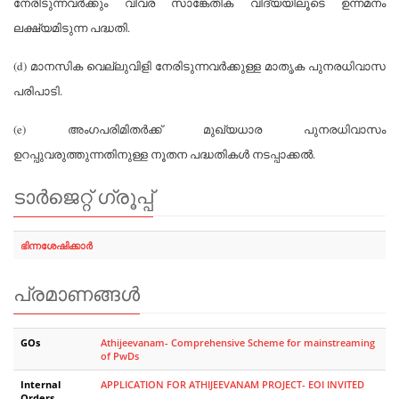
നേരിടുന്നവര്‍ക്കും വിവര സാങ്കേതിക വിദ്യയിലൂടെ ഉന്നമനം
ലക്ഷ്യമിടുന്ന പദ്ധതി.
(d) മാനസിക വെല്ലുവിളി നേരിടുന്നവര്‍ക്കുള്ള മാതൃക പുനരധിവാസ
പരിപാടി.
(e) അംഗപരിമിതര്‍ക്ക് മുഖ്യധാര പുനരധിവാസം
ഉറപ്പുവരുത്തുന്നതിനുള്ള നൂതന പദ്ധതികള്‍ നടപ്പാക്കല്‍.
ടാർജെറ്റ്‌ ഗ്രൂപ്പ്
ഭിന്നശേഷിക്കാര്‍
പ്രമാണങ്ങൾ
GOs
Athijeevanam- Comprehensive Scheme for mainstreaming
of PwDs
Internal
APPLICATION FOR ATHIJEEVANAM PROJECT- EOI INVITED
Orders