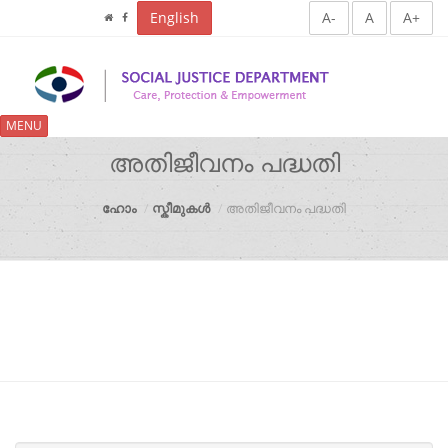
English
A-
A
A+
MENU
അതിജീവനം പദ്ധതി
ഹോം
സ്കീമുകൾ
അതിജീവനം പദ്ധതി