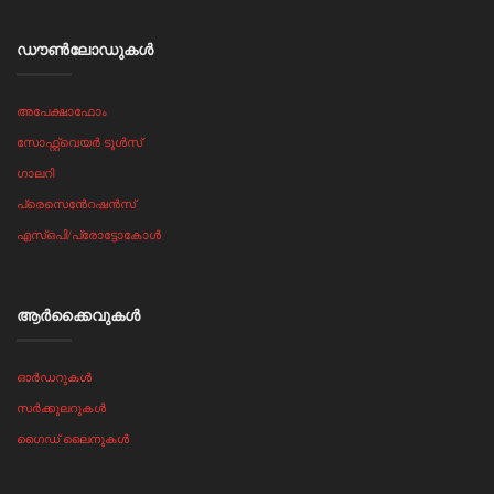
ഡൗൺലോഡുകൾ
അപേക്ഷാഫോം
സോഫ്റ്റ്‌വെയർ ടൂൾസ്
ഗാലറി
പ്രെസെൻേറഷൻസ്
എസ്ഒപി/പ്രോട്ടോകോൾ
ആർക്കൈവുകൾ
ഓർഡറുകൾ
സർക്കുലറുകൾ
ഗൈഡ് ലൈനുകൾ