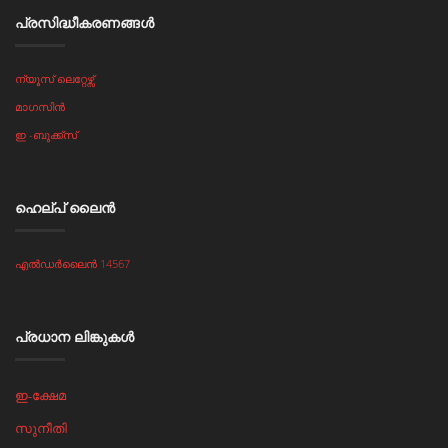
പ്രസിദ്ധീകരണങ്ങൾ
ന്യൂസ് ലെറ്റേഴ്സ്
മാഗസിൻ
ഇ -ബുക്ക്സ്
ഹെല്പ് ലൈൻ
എൽഡർലൈൻ 14567
പ്രധാന ലിങ്കുകള്‍
ഇ-ക്ഷേമ
സുനീതി