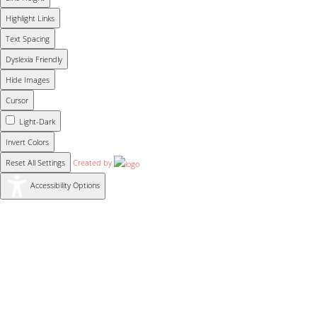
Highlight Links
Text Spacing
Dyslexia Friendly
Hide Images
Cursor
Light-Dark
Invert Colors
Reset All Settings
Created by
Accessibility Options