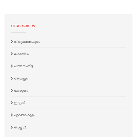
വിഭാഗങ്ങൾ
തിരുവനന്തപുരം
കൊല്ലം
പത്തനംതിട്ട
ആലപ്പുഴ
കോട്ടയം
ഇടുക്കി
എറണാകുളം
തൃശ്ശൂർ