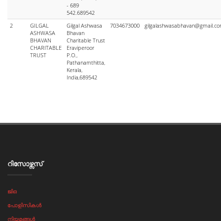
- 689
542.689542
2
GILGAL
Gilgal Ashwasa
7034673000
gilgalashwasabhavan@gmail.c
ASHWASA
Bhavan
BHAVAN
Charitable Trust
CHARITABLE
Eraviperoor
TRUST
P.O.,
Pathanamthitta,
Kerala,
India,689542
റിസോഴ്സസ്‌
ജിഒ
പോളിസികൾ
നിയമങ്ങൾ