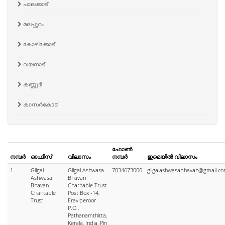
പാലക്കാട്
മലപ്പുറം
കോഴിക്കോട്
വയനാട്
കണ്ണൂർ
കാസർകോട്
ഫോൺ
നമ്പർ
ഓഫീസ്
വിലാസം
നമ്പർ
ഇമെയിൽ വിലാസം
1
Gilgal
Gilgal Ashwasa
7034673000
gilgalashwasabhavan@gmail.c
Ashwasa
Bhavan
Bhavan
Charitable Trust
Charitable
Post Box -14,
Trust
Eraviperoor
P.O.,
Pathanamthitta,
Kerala, India, Pin