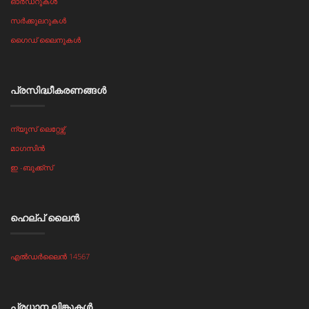
ഓർഡറുകൾ
സർക്കുലറുകൾ
ഗൈഡ് ലൈനുകൾ
പ്രസിദ്ധീകരണങ്ങൾ
ന്യൂസ് ലെറ്റേഴ്സ്
മാഗസിൻ
ഇ -ബുക്ക്സ്
ഹെല്പ് ലൈൻ
എൽഡർലൈൻ 14567
പ്രധാന ലിങ്കുകള്‍