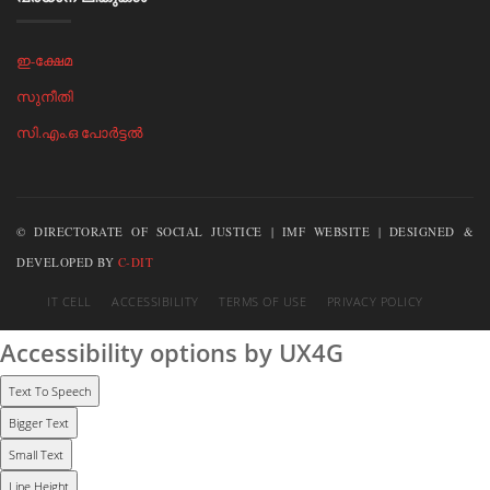
ഇ-ക്ഷേമ
സുനീതി
സി.എം.ഒ പോര്‍ട്ടല്‍
© DIRECTORATE OF SOCIAL JUSTICE | IMF WEBSITE | DESIGNED &
DEVELOPED BY
C-DIT
IT CELL
ACCESSIBILITY
TERMS OF USE
PRIVACY POLICY
Accessibility options by UX4G
Text To Speech
Bigger Text
Small Text
Line Height