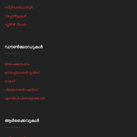
സിറ്റിസൺചാർട്ടർ
റിപ്പോർട്ടുകൾ
സ്ക്രീൻ റീഡർ
ഡൗൺലോഡുകൾ
അപേക്ഷാഫോം
സോഫ്റ്റ്‌വെയർ ടൂൾസ്
ഗാലറി
പ്രെസെൻേറഷൻസ്
എസ്ഒപി/പ്രോട്ടോകോൾ
ആർക്കൈവുകൾ